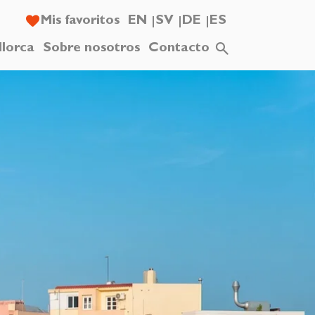
Mis favoritos
EN
SV
DE
ES
llorca
Sobre nosotros
Contacto