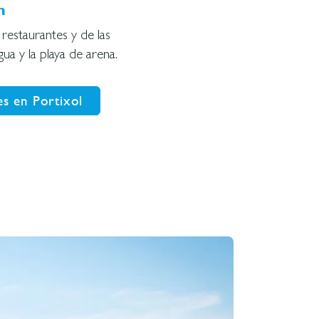
h
 restaurantes y de las
gua y la playa de arena.
s en Portixol