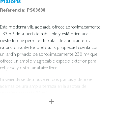
Maioris
Referencia: PS03688
Esta moderna villa adosada ofrece aproximadamente
133 m² de superficie habitable y está orientada al
oeste, lo que permite disfrutar de abundante luz
natural durante todo el día. La propiedad cuenta con
un jardín privado de aproximadamente 230 m², que
ofrece un amplio y agradable espacio exterior para
relajarse y disfrutar al aire libre.
La vivienda se distribuye en dos plantas y dispone
además de una amplia terraza en la azotea de
aproximadamente 32 m².
En la planta baja se encuentra una moderna cocina, una
habitación de aproximadamente 10 m² y un luminoso