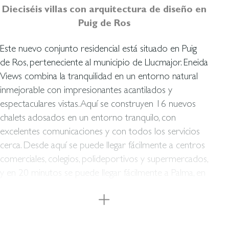
Dieciséis villas con arquitectura de diseño en
Puig de Ros
Este nuevo conjunto residencial está situado en Puig
de Ros, perteneciente al municipio de Llucmajor. Eneida
Views combina la tranquilidad en un entorno natural
inmejorable con impresionantes acantilados y
espectaculares vistas. Aquí se construyen 16 nuevos
chalets adosados en un entorno tranquilo, con
excelentes comunicaciones y con todos los servicios
cerca. Desde aquí se puede llegar fácilmente a centros
comerciales, colegios, polideportivos y supermercados,
y en 20 minutos se puede llegar fácilmente a Palma, en
coche particular o en la línea 520 de autobús que está
disponible en las cercanías. La arquitectura de estos
nuevos chalets ha sido pensada hasta el último detalle
para combinar la máxima funcionalidad con el más