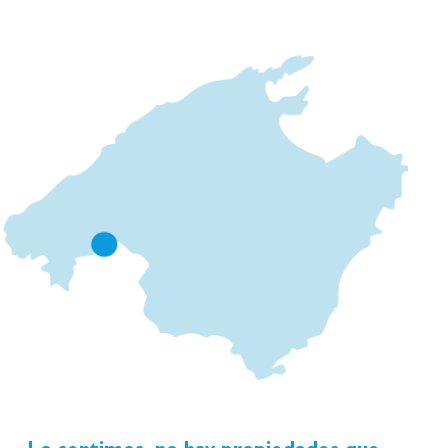
una funcionalidad única, donde se ha optimizado la
espacialidad de cada uno de los ambiente, haciendo
que vivas de manera tal, donde el confort sea la
esencia. Gracias a su gran interacción con el exterior
mediante grandes ventanas, harán que puedas disfrutar
del buen clima de Mallorca durante todo el año, al
mismo tiempo, inundarán de luz natural cada rincón de
este maravilloso y exclusivo edificio.
Todas las viviendas de este moderno edificio, contán
con materiales de alta gama y sofisticación, iluminación
LED, ventanas de aluminio con climalit , persianas
eléctricas, aerotermia, aire centralizado por conductos
,microondas, horno y placa, totalmente terminados y
acabados para poder disfrutar de ellos.La ubicación a
pocos pasos de La playa y cerca del centro de la