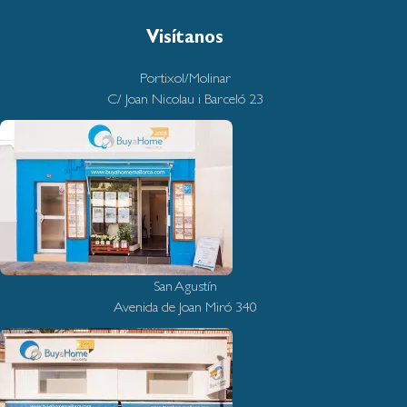
Visítanos
Portixol/Molinar
C/ Joan Nicolau i Barceló 23
San Agustín
Avenida de Joan Miró 340