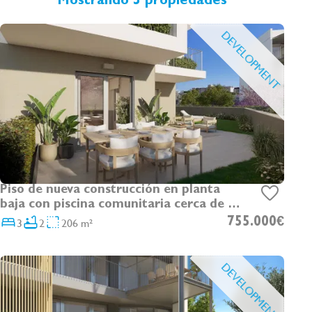
Mostrando 3 propiedades
nosotros, estaremos encantados de explicarle más
sobre este apasionante proyecto y enviarle la
DEVELOPMENT
descripción detallada de las calidades.
Entrega de llaves prevista para el primer trimestre de
2026.
Piso de nueva construcción en planta
baja con piscina comunitaria cerca de la
playa en Palmanova
3
2
206 m²
755.000€
DEVELOPMENT