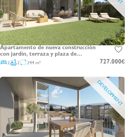
Apartamento de nueva construcción
con jardín, terraza y plaza de
aparcamiento en Palmanova
2
2
244 m²
727.000€
DEVELOPMENT