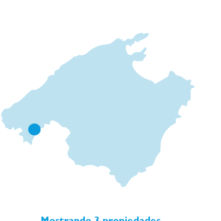
Los pisos están diseñados para satisfacer sus
necesidades actuales y futuras, así como sus
preferencias de espacio. Por este motivo, se ofrecen
dos distribuciones diferentes en la planta baja. Salón-
comedor y cocina independiente o cocina abierta al
salón. El promotor apuesta por el futuro
construyendo de forma sostenible tanto en la fase
inicial como en la final del proyecto. Todos los
apartamentos son de alta eficiencia energética, por lo
que podrá contribuir al medio ambiente y disfrutar de
sus beneficios al mismo tiempo. El proyecto incluye un
tipo de acristalamiento que mantiene la temperatura
constante, por lo que el coste del aire acondicionado
no es tan elevado. Además del confort térmico, la
acústica también está perfectamente atenuada, por lo
que podrá disfrutar plenamente del confort y la
armonía de su nuevo hogar. Póngase en contacto con